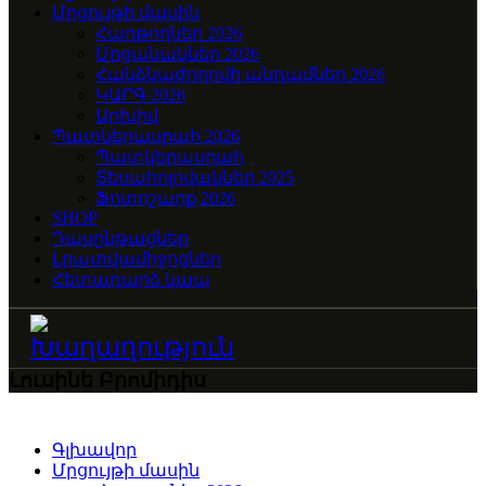
Մրցույթի մասին
Հաղթողներ 2026
Մրցանակներ 2026
Հանձնաժողովի անդամներ 2026
ԿԱՐԳ 2026
Արխիվ
Պատկերասրահ 2026
Պատկերասրահ
Տեսահոլովակներ 2025
Ֆոտոշարք 2026
SHOP
Դասընթացներ
Լրատվամիջոցներ
Հետադարձ կապ
Լուսինե Բրոմիդիս
Գլխավոր
Մրցույթի մասին