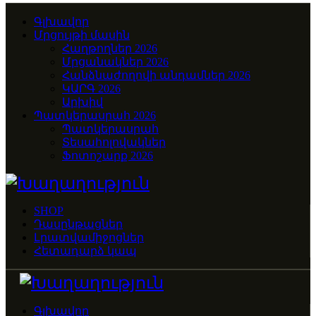
Գլխավոր
Մրցույթի մասին
Հաղթողներ 2026
Մրցանակներ 2026
Հանձնաժողովի անդամներ 2026
ԿԱՐԳ 2026
Արխիվ
Պատկերասրահ 2026
Պատկերասրահ
Տեսահոլովակներ
Ֆոտոշարք 2026
SHOP
Դասընթացներ
Լրատվամիջոցներ
Հետադարձ կապ
Գլխավոր