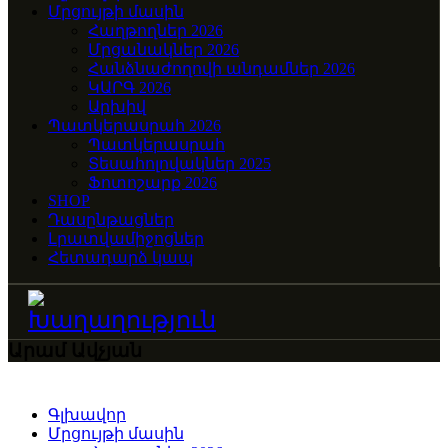
Մրցույթի մասին
Հաղթողներ 2026
Մրցանակներ 2026
Հանձնաժողովի անդամներ 2026
ԿԱՐԳ 2026
Արխիվ
Պատկերասրահ 2026
Պատկերասրահ
Տեսահոլովակներ 2025
Ֆոտոշարք 2026
SHOP
Դասընթացներ
Լրատվամիջոցներ
Հետադարձ կապ
Արամ Ավչյան
Գլխավոր
Մրցույթի մասին