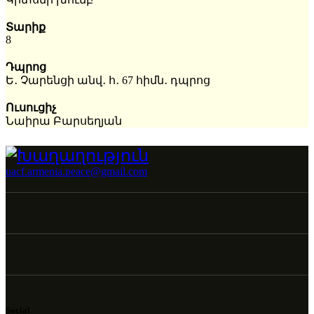
Տարիք
8
Դպրոց
Ե․ Չարենցի անվ․ հ․ 67 հիմն․ դպրոց
Ուսուցիչ
Նաիրա Բարսեղյան
uacf.armenia.peace@gmail.com
Social