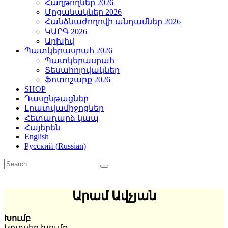
Հաղթողներ 2026
Մրցանակներ 2026
Հանձնաժողովի անդամներ 2026
ԿԱՐԳ 2026
Արխիվ
Պատկերասրահ 2026
Պատկերասրահ
Տեսահոլովակներ
Ֆոտոշարք 2026
SHOP
Դասընթացներ
Լրատվամիջոցներ
Հետադարձ կապ
Հայերեն
English
Русский
(
Russian
)
Արամ Ավչյան
Խումբ
Կրտսեր խումբ