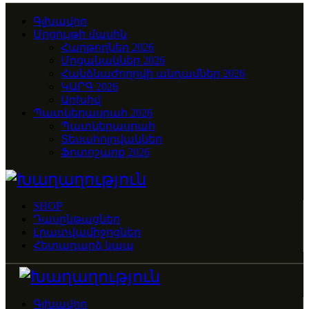
Գլխավոր
Մրցույթի մասին
Հաղթողներ 2026
Մրցանակներ 2026
Հանձնաժողովի անդամներ 2026
ԿԱՐԳ 2026
Արխիվ
Պատկերասրահ 2026
Պատկերասրահ
Տեսահոլովակներ
Ֆոտոշարք 2026
SHOP
Դասընթացներ
Լրատվամիջոցներ
Հետադարձ կապ
Գլխավոր