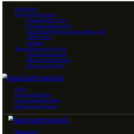
Գլխավոր
Մրցույթի մասին
Հաղթողներ 2026
Մրցանակներ 2026
Հանձնաժողովի անդամներ 2026
ԿԱՐԳ 2026
Արխիվ
Պատկերասրահ 2026
Պատկերասրահ
Տեսահոլովակներ
Ֆոտոշարք 2026
SHOP
Դասընթացներ
Լրատվամիջոցներ
Հետադարձ կապ
Գլխավոր