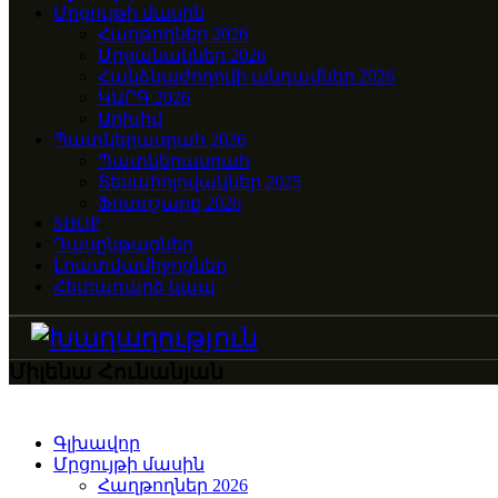
Մրցույթի մասին
Հաղթողներ 2026
Մրցանակներ 2026
Հանձնաժողովի անդամներ 2026
ԿԱՐԳ 2026
Արխիվ
Պատկերասրահ 2026
Պատկերասրահ
Տեսահոլովակներ 2025
Ֆոտոշարք 2026
SHOP
Դասընթացներ
Լրատվամիջոցներ
Հետադարձ կապ
Միլենա Հունանյան
Գլխավոր
Մրցույթի մասին
Հաղթողներ 2026