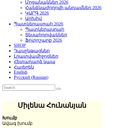
Մրցանակներ 2026
Հանձնաժողովի անդամներ 2026
ԿԱՐԳ 2026
Արխիվ
Պատկերասրահ 2026
Պատկերասրահ
Տեսահոլովակներ
Ֆոտոշարք 2026
SHOP
Դասընթացներ
Լրատվամիջոցներ
Հետադարձ կապ
Հայերեն
English
Русский
(
Russian
)
Միլենա Հունանյան
Խումբ
Ավագ խումբ