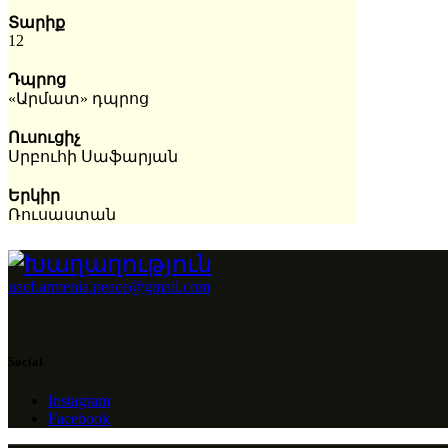
Տարիք
12
Դպրոց
«Արմատ» դպրոց
Ուսուցիչ
Սրբուհի Սաֆարյան
Երկիր
Ռուսաստան
uacf.armenia.peace@gmail.com
Social
Instagram
Facebook