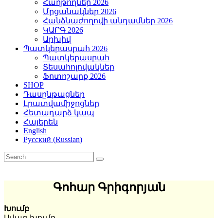
Հաղթողներ 2026
Մրցանակներ 2026
Հանձնաժողովի անդամներ 2026
ԿԱՐԳ 2026
Արխիվ
Պատկերասրահ 2026
Պատկերասրահ
Տեսահոլովակներ
Ֆոտոշարք 2026
SHOP
Դասընթացներ
Լրատվամիջոցներ
Հետադարձ կապ
Հայերեն
English
Русский
(
Russian
)
Գոհար Գրիգորյան
Խումբ
Ավագ խումբ