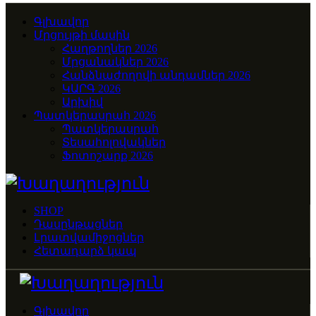
Գլխավոր
Մրցույթի մասին
Հաղթողներ 2026
Մրցանակներ 2026
Հանձնաժողովի անդամներ 2026
ԿԱՐԳ 2026
Արխիվ
Պատկերասրահ 2026
Պատկերասրահ
Տեսահոլովակներ
Ֆոտոշարք 2026
SHOP
Դասընթացներ
Լրատվամիջոցներ
Հետադարձ կապ
Գլխավոր