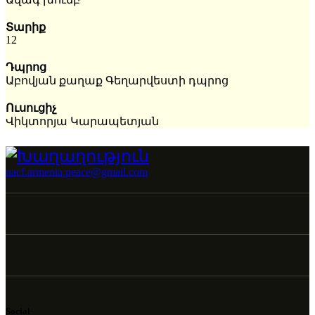
Տարիք
12
Դպրոց
Աբովյան քաղաք Գեղարվեստի դպրոց
Ուսուցիչ
Վիկտորյա Կարապետյան
uacf.armenia.peace@gmail.com
Social