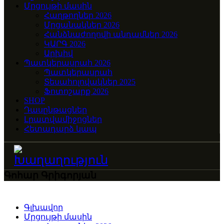
Մրցույթի մասին
Հաղթողներ 2026
Մրցանակներ 2026
Հանձնաժողովի անդամներ 2026
ԿԱՐԳ 2026
Արխիվ
Պատկերասրահ 2026
Պատկերասրահ
Տեսահոլովակներ 2025
Ֆոտոշարք 2026
SHOP
Դասընթացներ
Լրատվամիջոցներ
Հետադարձ կապ
Գոհար Գրիգորյան
Գլխավոր
Մրցույթի մասին