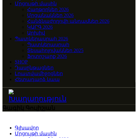
Մրցույթի մասին
Հաղթողներ 2026
Մրցանակներ 2026
Հանձնաժողովի անդամներ 2026
ԿԱՐԳ 2026
Արխիվ
Պատկերասրահ 2026
Պատկերասրահ
Տեսահոլովակներ 2025
Ֆոտոշարք 2026
SHOP
Դասընթացներ
Լրատվամիջոցներ
Հետադարձ կապ
Գագիկ Գուլիշյան
Գլխավոր
Մրցույթի մասին