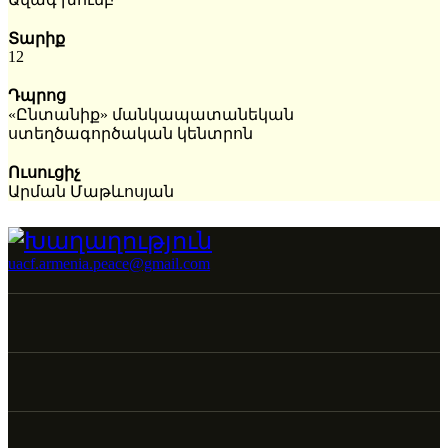
Տարիք
12
Դպրոց
«Ընտանիք» մանկապատանեկան
ստեղծագործական կենտրոն
Ուսուցիչ
Արման Մաթևոսյան
uacf.armenia.peace@gmail.com