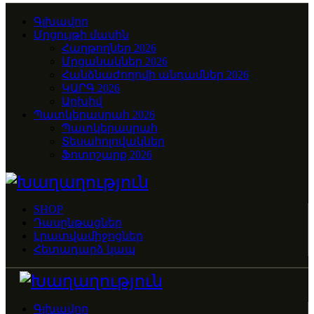
Գլխավոր
Մրցույթի մասին
Հաղթողներ 2026
Մրցանակներ 2026
Հանձնաժողովի անդամներ 2026
ԿԱՐԳ 2026
Արխիվ
Պատկերասրահ 2026
Պատկերասրահ
Տեսահոլովակներ
Ֆոտոշարք 2026
SHOP
Դասընթացներ
Լրատվամիջոցներ
Հետադարձ կապ
Գլխավոր