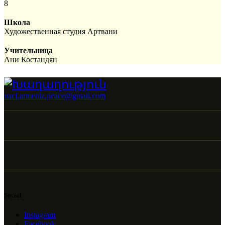
8
Школа
Художественная студия Артвани
Учительница
Ани Костандян
uacf.armenia.peace@gmail.com
Social
Instagram
Facebook