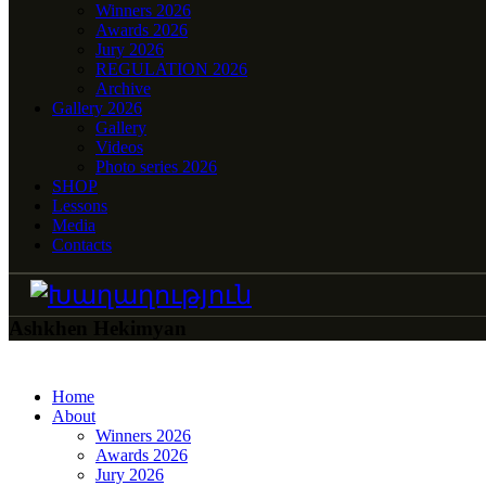
Winners 2026
Awards 2026
Jury 2026
REGULATION 2026
Archive
Gallery 2026
Gallery
Videos
Photo series 2026
SHOP
Lessons
Media
Contacts
Ashkhen Hekimyan
Home
About
Winners 2026
Awards 2026
Jury 2026