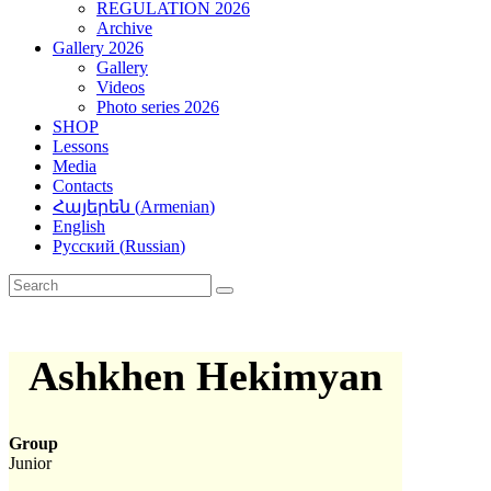
REGULATION 2026
Archive
Gallery 2026
Gallery
Videos
Photo series 2026
SHOP
Lessons
Media
Contacts
Հայերեն
(
Armenian
)
English
Русский
(
Russian
)
Ashkhen Hekimyan
Group
Junior